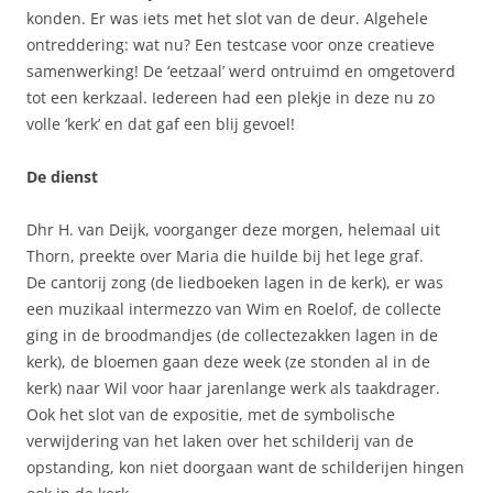
konden. Er was iets met het slot van de deur. Algehele
ontreddering: wat nu? Een testcase voor onze creatieve
samenwerking! De ‘eetzaal’ werd ontruimd en omgetoverd
tot een kerkzaal. Iedereen had een plekje in deze nu zo
volle ‘kerk’ en dat gaf een blij gevoel!
De dienst
Dhr H. van Deijk, voorganger deze morgen, helemaal uit
Thorn, preekte over Maria die huilde bij het lege graf.
De cantorij zong (de liedboeken lagen in de kerk), er was
een muzikaal intermezzo van Wim en Roelof, de collecte
ging in de broodmandjes (de collectezakken lagen in de
kerk), de bloemen gaan deze week (ze stonden al in de
kerk) naar Wil voor haar jarenlange werk als taakdrager.
Ook het slot van de expositie, met de symbolische
verwijdering van het laken over het schilderij van de
opstanding, kon niet doorgaan want de schilderijen hingen